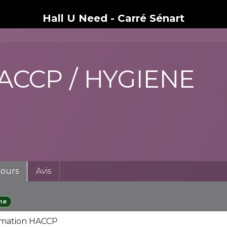
Hall U Need - Carré Sénart
ACCP / HYGIENE
ours
Avis
ne
mation HACCP