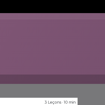
3
Leçons
·
10 min