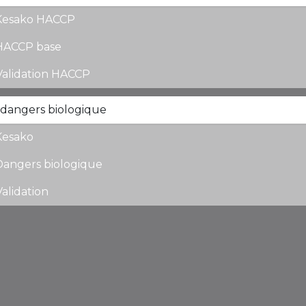
Kesako HACCP
HACCP base
Validation HACCP
 dangers biologique
Kesako
Dangers biologique
Validation