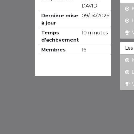
DAVID
Dernière mise
09/04/2026
à jour
Temps
10 minutes
d'achèvement
Les
Membres
16
Partager