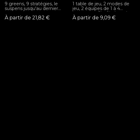
9 greens, 9 stratégies, le
1 table de jeu, 2 modes de
suspens jusqu'au dernier
jeu, 2 équipes de 1 à 4
trou.
joueurs par Shuffle board
À partir de
21,82
€
À partir de
9,09
€
Pour les groupes de plus de
6 personnes, une deuxième
réservation sera nécessaire.