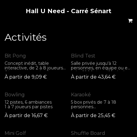
Hall U Need - Carré Sénart
Se rendre au contenu
Activités
Bit Pong
Blind Test
Concept inédit, table
Salle privée jusqu'à 12
interactive, de 2 à 8 joueurs,
personnes, en équipe ou en
6 jeux pour tous les âges et
solo, 6000 titres, 60 playlists
À partir de
9,09
€
À partir de
43,64
€
tous les niveaux
au choix
Bowling
Karaoké
12 pistes, 6 ambiances
5 box privés de 7 à 18
1 à 7 joueurs par pistes
personnes
+ 75 000 titres
À partir de
16,67
€
À partir de
25,45
€
Mini Golf
Shuffle Board